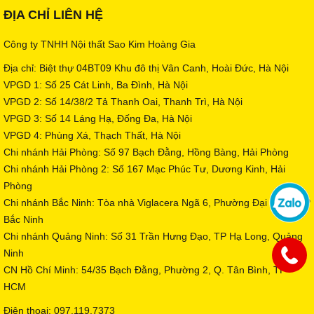
ĐỊA CHỈ LIÊN HỆ
Công ty TNHH Nội thất Sao Kim Hoàng Gia
Địa chỉ: Biệt thự 04BT09 Khu đô thị Vân Canh, Hoài Đức, Hà Nội
VPGD 1: Số 25 Cát Linh, Ba Đình, Hà Nội
VPGD 2: Số 14/38/2 Tả Thanh Oai, Thanh Trì, Hà Nội
VPGD 3: Số 14 Láng Hạ, Đống Đa, Hà Nội
VPGD 4: Phùng Xá, Thạch Thất, Hà Nội
Chi nhánh Hải Phòng: Số 97 Bạch Đằng, Hồng Bàng, Hải Phòng
Chi nhánh Hải Phòng 2: Số 167 Mạc Phúc Tư, Dương Kinh, Hải
Phòng
Chi nhánh Bắc Ninh: Tòa nhà Viglacera Ngã 6, Phường Đại Phúc, TP
Bắc Ninh
Chi nhánh Quảng Ninh: Số 31 Trần Hưng Đạo, TP Hạ Long, Quảng
Ninh
CN Hồ Chí Minh: 54/35 Bạch Đằng, Phường 2, Q. Tân Bình, TP
HCM
Điện thoại: 097.119.7373