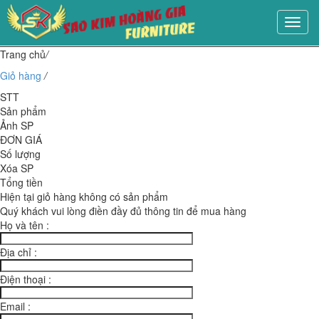
Đây
là
menu
Trang chủ
/
mobil
Giỏ hàng
/
STT
Sản phẩm
Ảnh SP
ĐƠN GIÁ
Số lượng
Xóa SP
Tổng tiền
Hiện tại giỏ hàng không có sản phẩm
Quý khách vui lòng điền đầy đủ thông tin để mua hàng
Họ và tên :
Địa chỉ :
Điện thoại :
Email :