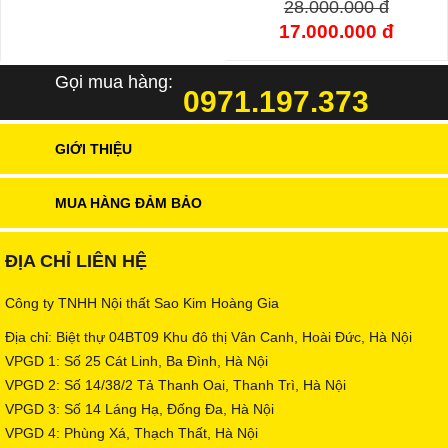
28.000.000 đ
17.000.000 đ
Gọi mua hàng:
0971.197.373
GIỚI THIỆU
MUA HÀNG ĐẢM BẢO
ĐỊA CHỈ LIÊN HỆ
Công ty TNHH Nội thất Sao Kim Hoàng Gia
Địa chỉ: Biệt thự 04BT09 Khu đô thị Vân Canh, Hoài Đức, Hà Nội
VPGD 1: Số 25 Cát Linh, Ba Đình, Hà Nội
VPGD 2: Số 14/38/2 Tả Thanh Oai, Thanh Trì, Hà Nội
VPGD 3: Số 14 Láng Hạ, Đống Đa, Hà Nội
VPGD 4: Phùng Xá, Thạch Thất, Hà Nội