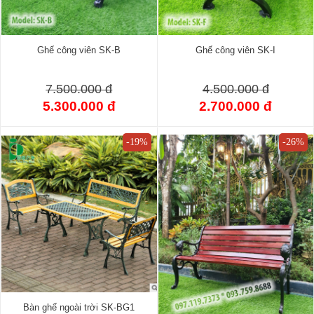
Ghế công viên SK-B
Ghế công viên SK-I
7.500.000 đ
4.500.000 đ
5.300.000 đ
2.700.000 đ
-19%
-26%
Bàn ghế ngoài trời SK-BG1