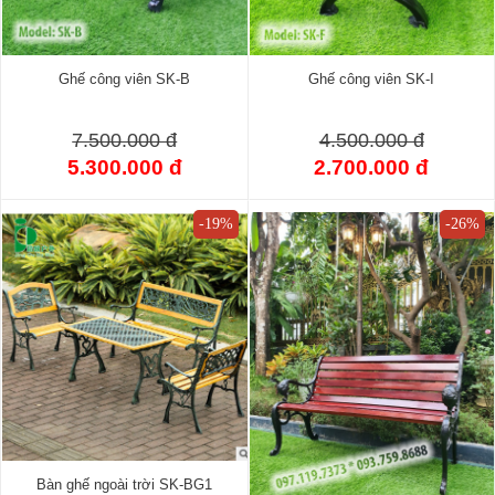
Ghế công viên SK-B
Ghế công viên SK-I
7.500.000 đ
4.500.000 đ
5.300.000 đ
2.700.000 đ
-19%
-26%
Bàn ghế ngoài trời SK-BG1