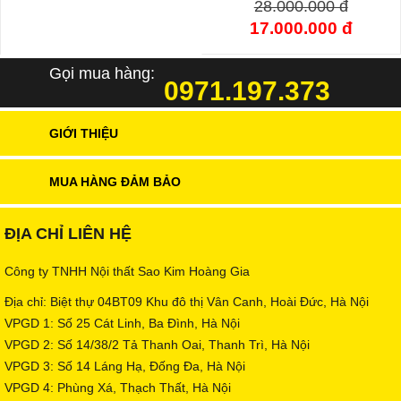
28.000.000 đ
17.000.000 đ
Gọi mua hàng:
0971.197.373
GIỚI THIỆU
MUA HÀNG ĐẢM BẢO
ĐỊA CHỈ LIÊN HỆ
Công ty TNHH Nội thất Sao Kim Hoàng Gia
Địa chỉ: Biệt thự 04BT09 Khu đô thị Vân Canh, Hoài Đức, Hà Nội
VPGD 1: Số 25 Cát Linh, Ba Đình, Hà Nội
VPGD 2: Số 14/38/2 Tả Thanh Oai, Thanh Trì, Hà Nội
VPGD 3: Số 14 Láng Hạ, Đống Đa, Hà Nội
VPGD 4: Phùng Xá, Thạch Thất, Hà Nội